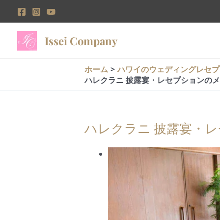
内
容
を
Issei Company
ス
キ
ホーム
ハワイのウェディングレセプ
ッ
ハレクラニ 披露宴・レセプションの
プ
ハレクラニ 披露宴・