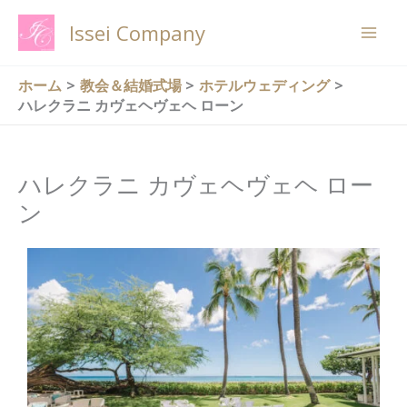
内
Issei Company
容
を
ス
ホーム
教会＆結婚式場
ホテルウェディング
ハレクラニ カヴェヘヴェヘ ローン
キ
ッ
プ
ハレクラニ カヴェヘヴェヘ ロー
ン