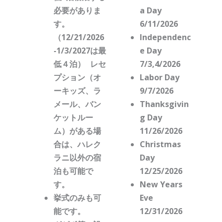
必要がありま
a Day
す。
6/11/2026
（12/21/2026
Independenc
-1/3/2027は最
e Day
低４泊） レセ
7/3,4/2026
プション（オ
Labor Day
ーキッズ、ラ
9/7/2026
メール、バン
Thanksgivin
ケットルー
g Day
ム）がある場
11/26/2026
合は、ハレク
Christmas
ラニ以外の宿
Day
泊も可能で
12/25/2026
す。
New Years
挙式のみも可
Eve
能です。
12/31/2026