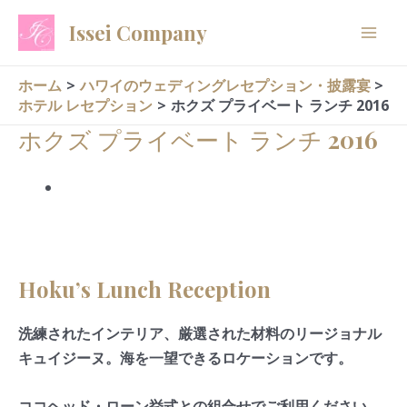
内
Issei Company
容
を
ス
ホーム
ハワイのウェディングレセプション・披露宴
ホテル レセプション
ホクズ プライベート ランチ 2016
キ
ッ
ホクズ プライベート ランチ 2016
プ
Hoku’s Lunch Reception
洗練されたインテリア、厳選された材料のリージョナル
キュイジーヌ。海を一望できるロケーションです。
ココヘッド・ローン挙式との組合せでご利用ください