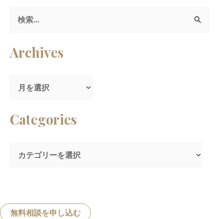
検
索
Archives
対
象
:
Categories
無料相談を申し込む