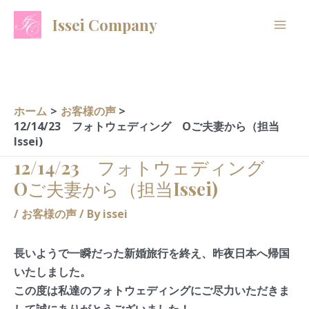
内
A
C
Issei Company
容
r
a
を
c
t
ス
h
e
キ
i
g
ッ
ホーム
お客様の声
プ
v
o
12/14/23 フォトウェディング Oご夫妻から（担当
Issei)
e
r
12/14/23 フォトウェディング
s
i
Oご夫妻から（担当Issei)
e
s
/
お客様の声
/ By
issei
長いようで一瞬だった新婚旅行を終え、昨夜日本へ帰国
いたしました。
この度は私達のフォトウェディングにご尽力いただきま