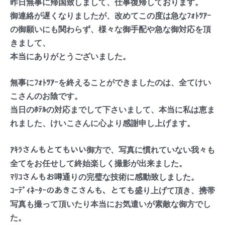
昨日無事に帰国致しまして、仕事復帰しております。
御連絡が遅くなりましたが、改めてこの度は急なﾌｫﾄﾂｱｰ
の御願いにも関わらず、様々な御手配や急な御対応を頂
きまして、
本当にありがとうございました。
無事にﾌｫﾄﾂｱｰを終えることができましたのは、全てけい
こさんのお陰です。
当日のﾎﾃﾙの対応までして下さいまして、本当に私は恵ま
れました、けいこさんに心より感謝申し上げます。
ｱｷﾗさんもとてもいい御方で、写真に慣れていない我々も
全てをお任せして終始楽しく撮影が出来ました。
ﾏﾘｺさんもお噂通りの完璧な技術に感動致しました。
ｺｰﾃﾞｨﾈｰﾀｰのあきこさんも、とても盛り上げて頂き、携帯
写真も撮って頂いたり本当にお気遣いが素敵な御方でし
た。