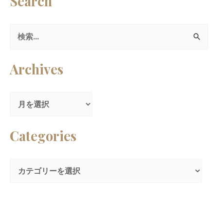
Search
検
索
Archives
対
象
:
Categories