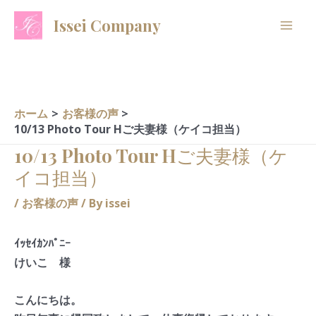
内
A
C
Issei Company
容
r
a
を
c
t
ス
h
e
キ
i
g
ッ
ホーム
お客様の声
プ
v
o
10/13 Photo Tour Hご夫妻様（ケイコ担当）
e
r
10/13 Photo Tour Hご夫妻様（ケ
s
i
イコ担当）
e
/
お客様の声
/ By
issei
s
ｲｯｾｲｶﾝﾊﾟﾆｰ
けいこ 様
こんにちは。