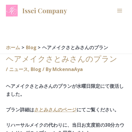
内
A
C
Issei Company
容
r
a
を
c
t
ス
h
e
キ
i
g
ッ
ホーム
Blog
ヘアメイクさとみさんのプラン
プ
v
o
ヘアメイクさとみさんのプラン
e
r
/
ニュース
,
Blog
/ By
MckennaAya
s
i
e
ヘアメイクさとみさんのプランが水曜日限定にて復活し
s
ました。
プラン詳細は
さとみさんのページ
にてご覧ください。
リハーサルメイクの代わりに、当日お支度前の30分カウ