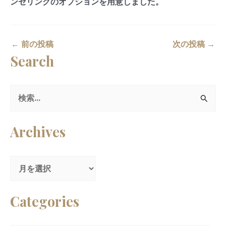
ンセリングのオプションを用意しました。
←
前の投稿
次の投稿
→
Search
検
索
Archives
対
象
:
Categories