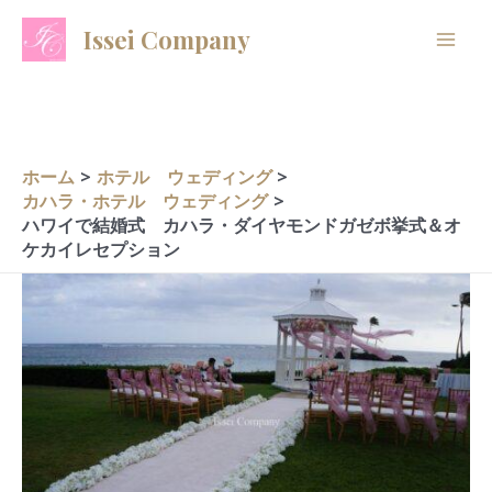
内
A
C
Issei Company
容
r
a
を
c
t
ス
h
e
キ
i
g
ッ
ホーム
ホテル ウェディング
プ
v
o
カハラ・ホテル ウェディング
ハワイで結婚式 カハラ・ダイヤモンドガゼボ挙式＆オ
e
r
ケカイレセプション
s
i
e
s