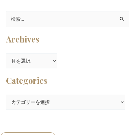
検
索
Archives
対
象
:
Categories