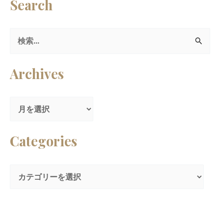
Search
検
索
Archives
対
象
:
Categories