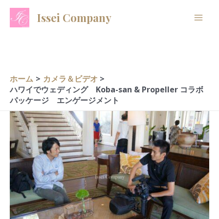
内
A
C
Issei Company
容
r
a
を
c
t
ス
h
e
キ
i
g
ッ
ホーム
カメラ＆ビデオ
プ
v
o
ハワイでウェディング Koba-san & Propeller コラボ
パッケージ エンゲージメント
e
r
s
i
e
s