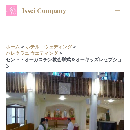
内
A
C
Issei Company
容
r
a
を
c
t
ス
h
e
キ
i
g
ッ
ホーム
ホテル ウェディング
プ
v
o
ハレクラニ ウエディング
セント・オーガスチン教会挙式＆オーキッズレセプショ
e
r
ン
s
i
e
s