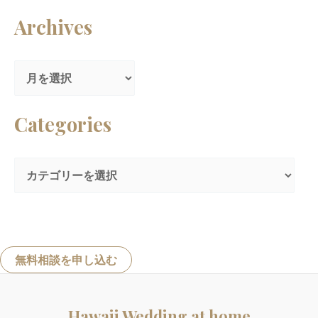
索
Archives
対
象
:
Categories
無料相談を申し込む
Hawaii Wedding at home