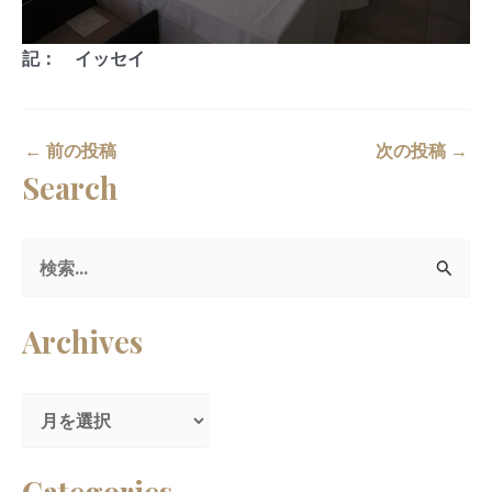
記： イッセイ
←
前の投稿
次の投稿
→
Search
検
索
Archives
対
象
:
Categories