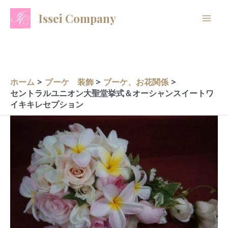
内
A
C
Issei Company
容
r
a
を
c
t
ス
h
e
キ
i
g
ッ
ホーム
ブーケ 装飾
ブーケ、お花関係
プ
v
o
セントラルユニオン大聖堂挙式＆オーシャンスイートワ
イキキレセプション
e
r
s
i
e
s