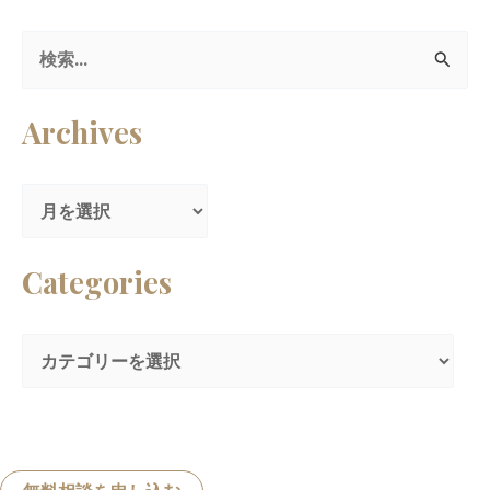
検
索
Archives
対
象
:
Categories