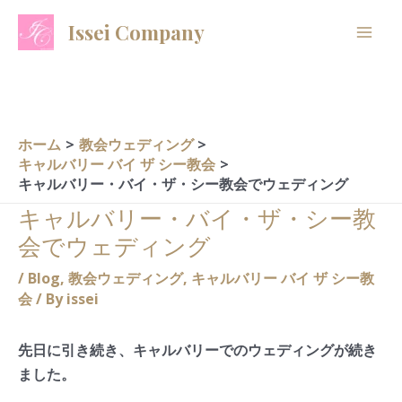
内
A
C
Issei Company
容
r
a
を
c
t
ス
h
e
キ
i
g
ッ
ホーム
教会ウェディング
プ
v
o
キャルバリー バイ ザ シー教会
キャルバリー・バイ・ザ・シー教会でウェディング
e
r
キャルバリー・バイ・ザ・シー教
s
i
会でウェディング
e
s
/
Blog
,
教会ウェディング
,
キャルバリー バイ ザ シー教
会
/ By
issei
先日に引き続き、キャルバリーでのウェディングが続き
ました。