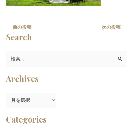
←
前の投稿
次の投稿
→
Search
検
索
Archives
対
象
:
Categories