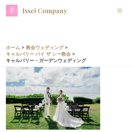
内
A
C
Issei Company
容
r
a
を
c
t
ス
h
e
キ
i
g
ッ
ホーム
教会ウェディング
プ
v
o
キャルバリー バイ ザ シー教会
キャルバリー・ガーデンウェディング
e
r
s
i
e
s