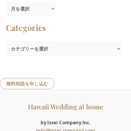
:
Categories
無料相談を申し込む
Hawaii Wedding at home
by Issei Company Inc.
info@issei-company.com