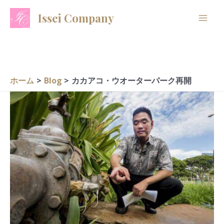
内
A
C
Issei Company
容
r
a
を
c
t
ス
h
e
キ
i
g
ッ
ホーム
Blog
カカアコ・ウオーターパーク再開
プ
v
o
e
r
s
i
e
s