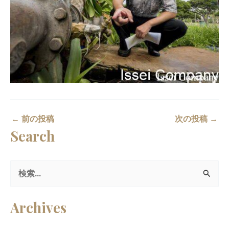
←
前の投稿
次の投稿
→
Search
検
索
Archives
対
象