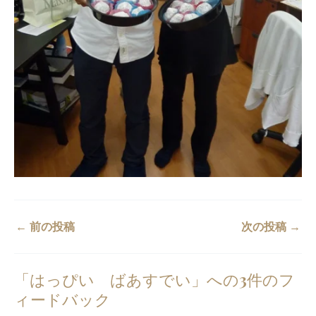
←
前の投稿
次の投稿
→
「はっぴい ばあすでい」への3件のフ
ィードバック