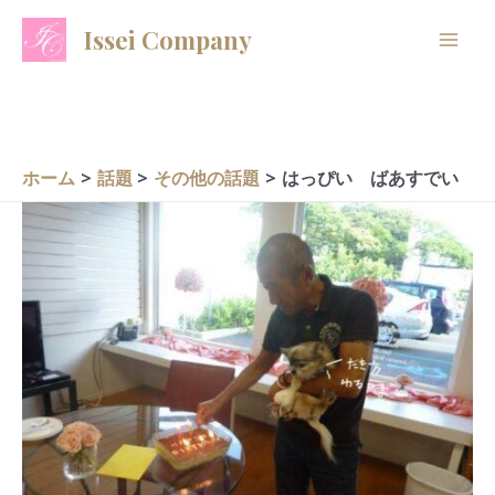
内
A
C
Issei Company
容
r
a
を
c
t
ス
h
e
キ
i
g
ッ
ホーム
話題
その他の話題
はっぴい ばあすでい
プ
v
o
e
r
s
i
e
s