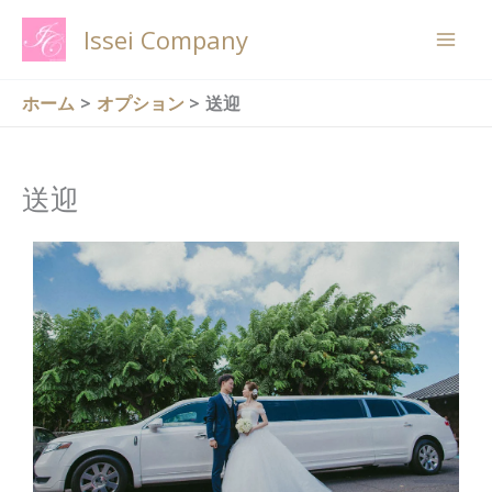
内
Issei Company
容
を
ス
ホーム
オプション
送迎
キ
ッ
プ
送迎